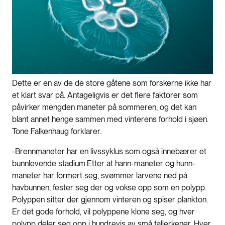
Dette er en av de de store gåtene som forskerne ikke har
et klart svar på. Antageligvis er det flere faktorer som
påvirker mengden maneter på sommeren, og det kan
blant annet henge sammen med vinterens forhold i sjøen.
Tone Falkenhaug forklarer.
-Brennmaneter har en livssyklus som også innebærer et
bunnlevende stadium.Etter at hann-maneter og hunn-
maneter har formert seg, svømmer larvene ned på
havbunnen, fester seg der og vokse opp som en polypp.
Polyppen sitter der gjennom vinteren og spiser plankton.
Er det gode forhold, vil polyppene klone seg, og hver
polypp deler seg opp i hundrevis av små tallerkener. Hver