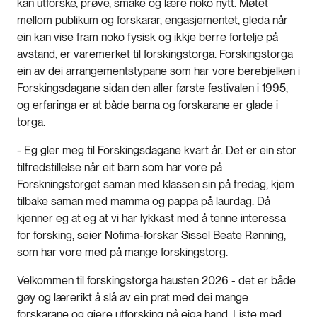
kan utforske, prøve, smake og lære noko nytt. Møtet
mellom publikum og forskarar, engasjementet, gleda når
ein kan vise fram noko fysisk og ikkje berre fortelje på
avstand, er varemerket til forskingstorga. Forskingstorga
ein av dei arrangementstypane som har vore berebjelken i
Forskingsdagane sidan den aller første festivalen i 1995,
og erfaringa er at både barna og forskarane er glade i
torga.
- Eg gler meg til Forskingsdagane kvart år. Det er ein stor
tilfredstillelse når eit barn som har vore på
Forskningstorget saman med klassen sin på fredag, kjem
tilbake saman med mamma og pappa på laurdag. Då
kjenner eg at eg at vi har lykkast med å tenne interessa
for forsking, seier Nofima-forskar Sissel Beate Rønning,
som har vore med på mange forskingstorg.
Velkommen til forskingstorga hausten 2026 - det er både
gøy og lærerikt å slå av ein prat med dei mange
forskarane og gjere utforsking på eiga hand. Liste med