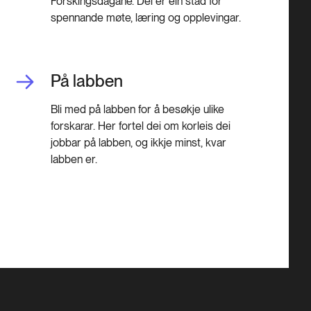
Forskingsdagane. Dei er ein stad for
spennande møte, læring og opplevingar.
På labben
Bli med på labben for å besøkje ulike
forskarar. Her fortel dei om korleis dei
jobbar på labben, og ikkje minst, kvar
labben er.