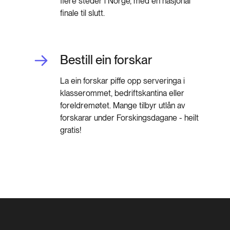
flere steder i Norge, med en nasjonal
finale til slutt.
Bestill ein forskar
La ein forskar piffe opp serveringa i
klasserommet, bedriftskantina eller
foreldremøtet. Mange tilbyr utlån av
forskarar under Forskingsdagane - heilt
gratis!