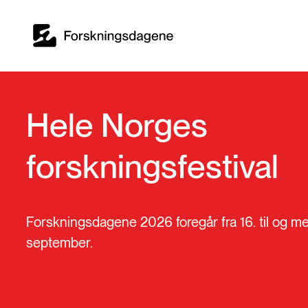
Hele Norges 
forskningsfestival
Forskningsdagene 2026 foregår fra 16. til og m
september.