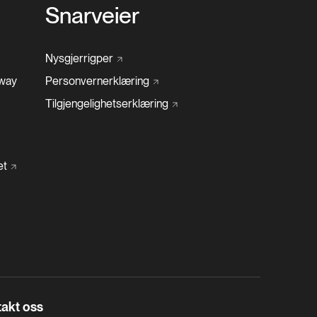
Snarveier
Nysgjerrigper
rway
Personvernerklæring
Tilgjengelighetserklæring
et
akt oss