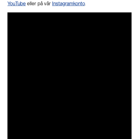
YouTube
eller på vår
Instagramkonto
.