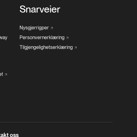
Snarveier
Nysgjerrigper
rway
Personvernerklæring
Tilgjengelighetserklæring
et
akt oss