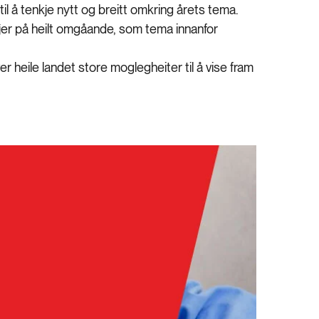
il å tenkje nytt og breitt omkring årets tema.
jer på heilt omgåande, som tema innanfor
r heile landet store moglegheiter til å vise fram