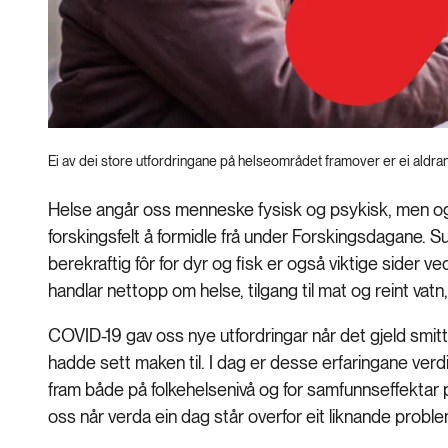
Ei av dei store utfordringane på helseområdet framover er ei aldr
Helse angår oss menneske fysisk og psykisk, men ogs
forskingsfelt å formidle frå under Forskingsdagane. 
berekraftig fôr for dyr og fisk er også viktige sider 
handlar nettopp om helse, tilgang til mat og reint vatn, i 
COVID-19 gav oss nye utfordringar når det gjeld smitt
hadde sett maken til. I dag er desse erfaringane verdi
fram både på folkehelsenivå og for samfunnseffektar på
oss når verda ein dag står overfor eit liknande proble